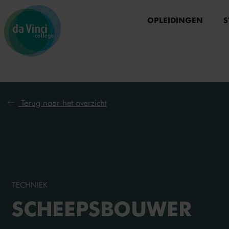
Ga naar menu
Ga naar zoeken
Ga naar content
Ga naar de homepage
OPLEIDINGEN
S
Terug naar het overzicht
TECHNIEK
SCHEEPSBOUWER