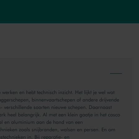
Bekij
werken en hebt technisch inzicht. Het lijkt je wel wat
aggerschepen, binnenvaartschepen of andere drijvende
n- verschillende soorten nieuwe schepen. Daarnaast
werk heel belangrijk. Al met een klein gaatje in het casco
 staal en aluminium aan de hand van een
echnieken zoals snijbranden, walsen en persen. En om
astechnieken in. Bij reparatie- en