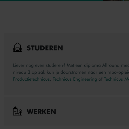
STUDEREN
Liever nog even studeren? Met een diploma Allround me
niveau 3 op zak kun je doorstromen naar een mbo-opleidi
Productietechnicus
,
Technicus Engineering
of
Technicus M
WERKEN
Na de opleiding Scheepsbouwer kun je aan de slag in 