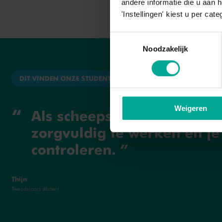
andere informatie die u aan 
'Instellingen' kiest u per cate
Toestemmingsselectie
Noodzakelijk
DIT VINDEN ONZE STUDENTEN
Weigeren
Als scheepsbouwer is het 
zorgvuldig te werken en je
controleren.
Thijn
Tweedejaars student