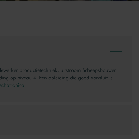
Bekij
dewerker productietechniek, uitstroom Scheepsbouwer
ng op niveau 4. Een opleiding die goed aansluit is
echatronica
.
Bekij
de scheepsbouw, machine- en apparatenbouw en de