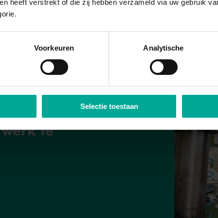
hen heeft verstrekt of die zij hebben verzameld via uw gebruik v
goed zijn. Je werkt daarom erg precies. Werken aan de ha
begeleiders
helpen je graag!
gorie.
daarmee zelfstandig aan de slag. Je bent je bewust van
veiligheidsregels neem je dan ook serieus. Het aansturen
leuk en gaat je goed af.
Voorkeuren
Analytische
Selectie toestaan
belangrijk om
 werk te