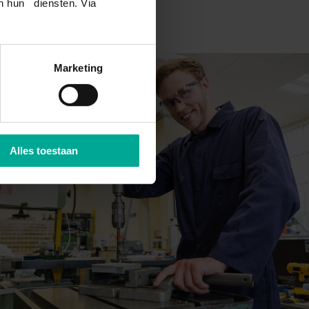
an hun diensten. Via
nd van een werkinstructie vind je prettig en je kunt
 het gevaar van werken met apparaten en machines. De
 en begeleiden van je minder ervaren collega’s vind je
Marketing
Alles toestaan