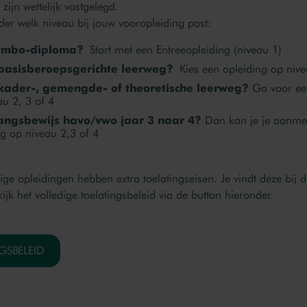
zijn wettelijk vastgelegd.
er welk niveau bij jouw vooropleiding past:
vmbo-diploma?
Start met een Entreeopleiding (niveau 1)
asisberoepsgerichte leerweg?
Kies een opleiding op nive
ader-, gemengde- of theoretische leerweg?
Ga voor een
au 2, 3 of 4
ngsbewijs havo/vwo jaar 3 naar 4?
Dan kan je je aanme
ng op niveau 2,3 of 4
ge opleidingen hebben extra toelatingseisen. Je vindt deze bij d
ijk het volledige toelatingsbeleid via de button hieronder.
GSBELEID