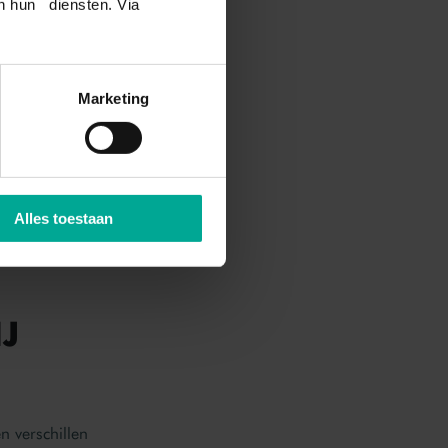
an hun diensten. Via
OOR 1
Marketing
 de
van jouw
oet aan het
n bezet zijn.
Alles toestaan
J
n verschillen