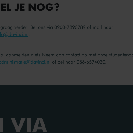
FEL JE NOG?
 graag verder! Bel ons via 0900-7890789 of mail naar
fo@davinci.nl
.
taal aanmelden niet? Neem dan contact op met onze studentenad
administratie@davinci.nl
of bel naar 088-6574030.
 VIA