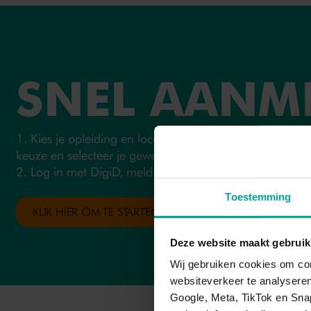
SNEL AANM
1. Kies je opleiding en locatie. Ga naar de opleidings
keuze en selecteer je gewenste locatie.
2. Log in met DigiD, meld je aan en bevestig je inschrijv
Toestemming
KLIK HIER OM TE STARTEN MET JE AANMELDING
Deze website maakt gebruik
Wij gebruiken cookies om con
websiteverkeer te analysere
Google, Meta, TikTok en Sna