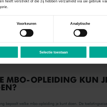
hen heeft verstrekt of die zij hebben verzameld via uw gebruik v
gorie.
ATINGSRECHT: MELD JE V
L 2026 AAN!
Voorkeuren
Analytische
na de zomer wil starten met een mbo-opleiding kan zich nog tot
 aanmelden. Wil je zeker zijn van een plekje bij de opleiding 
1 april 2026
je dan aan voor
. Dan mag jij starten als je vold
t
. Meld je je na 1 april 2026 aan, dan kan het zijn dat de plekke
Selectie toestaan
p tijd aan!
E MBO-OPLEIDING KUN JI
EN?
ing bepaalt welke mbo-opleiding je kunt doen. De toelatingseise