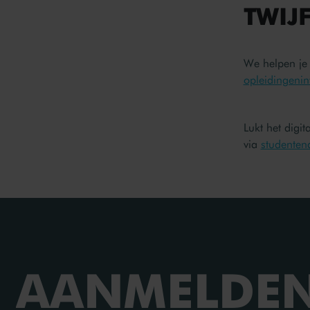
TWIJ
We helpen je
opleidingenin
Lukt het digi
via
studenten
AANMELDEN