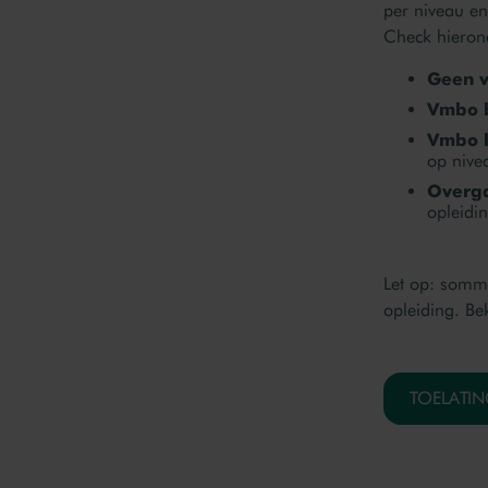
per niveau en 
Check hierond
Geen 
Vmbo b
Vmbo k
op nive
Overga
opleidi
Let op: sommi
opleiding. Bek
TOELATIN