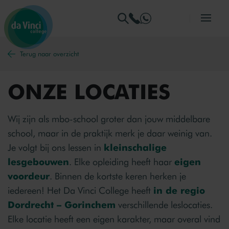
Ga naar menu
Ga naar zoeken
Ga naar content
Ga naar de homepage
Terug naar overzicht
ONZE LOCATIES
Wij zijn als mbo-school groter dan jouw middelbare
school, maar in de praktijk merk je daar weinig van.
Je volgt bij ons lessen in
kleinschalige
lesgebouwen
. Elke opleiding heeft haar
eigen
voordeur
. Binnen de kortste keren herken je
iedereen! Het Da Vinci College heeft
in de regio
Dordrecht – Gorinchem
verschillende leslocaties.
Elke locatie heeft een eigen karakter, maar overal vind