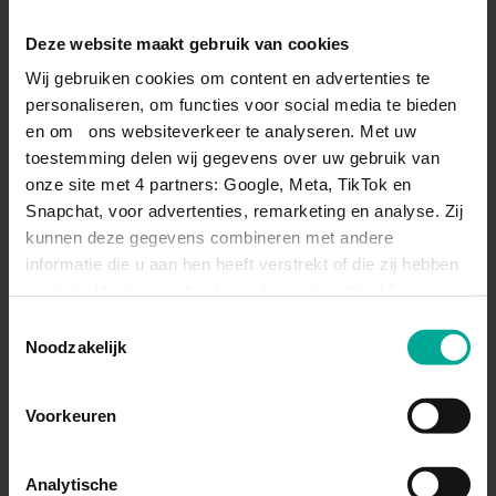
Deze website maakt gebruik van cookies
Plan je route via Google Maps
Plan je route via 9292
Wij gebruiken cookies om content en advertenties te
personaliseren, om functies voor social media te bieden
en om ons websiteverkeer te analyseren. Met uw
toestemming delen wij gegevens over uw gebruik van
onze site met 4 partners: Google, Meta, TikTok en
Snapchat, voor advertenties, remarketing en analyse. Zij
kunnen deze gegevens combineren met andere
informatie die u aan hen heeft verstrekt of die zij hebben
verzameld via uw gebruik van hun diensten. Via
'Instellingen' kiest u per categorie.
Toestemmingsselectie
088-6572657
Noodzakelijk
MEER INFORMATIE
Voorkeuren
Analytische