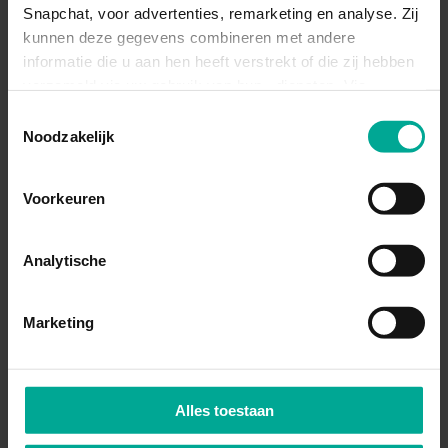
Snapchat, voor advertenties, remarketing en analyse. Zij
kunnen deze gegevens combineren met andere
informatie die u aan hen heeft verstrekt of die zij hebben
verzameld via uw gebruik van hun diensten. Via
'Instellingen' kiest u per categorie.
Toestemmingsselectie
Noodzakelijk
Voorkeuren
Analytische
Marketing
OPLEIDINGEN
Alles toestaan
Op deze locatie kan je 8 opleiding(en) volgen op de