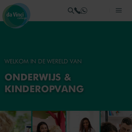
Ga naar menu
Ga naar zoeken
Ga naar content
Ga naar de homepage
WELKOM IN DE WERELD VAN
ONDERWIJS &
KINDEROPVANG