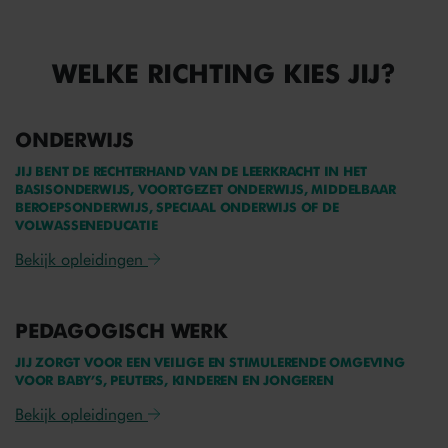
Excursies organiseren
Basisschool
Gesprekken voeren met ouders/ verzorgers
Voortgezet onderwijs
Persoonlijke verzorging bieden
Middelbaar beroepsonderwijs
WELKE RICHTING KIES JIJ?
Speciaal onderwijs
Volwasseneducatie
Buitenschoolse opvang
ONDERWIJS
Integraal kindcentrum (opvang/bso en onderwijs
JIJ BENT DE RECHTERHAND VAN DE LEERKRACHT IN HET
in één)
BASISONDERWIJS, VOORTGEZET ONDERWIJS, MIDDELBAAR
BEROEPSONDERWIJS, SPECIAAL ONDERWIJS OF DE
VOLWASSENEDUCATIE
Bekijk opleidingen
PEDAGOGISCH WERK
JIJ ZORGT VOOR EEN VEILIGE EN STIMULERENDE OMGEVING
VOOR BABY’S, PEUTERS, KINDEREN EN JONGEREN
Bekijk opleidingen