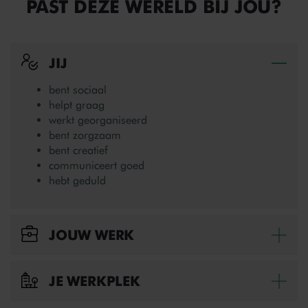
PAST DEZE WERELD BIJ JOU?
JIJ
Bek
bent sociaal
helpt graag
werkt georganiseerd
bent zorgzaam
bent creatief
communiceert goed
hebt geduld
JOUW WERK
Bek
Leraren assisteren
Leerlingen/ studenten begeleiden
JE WERKPLEK
Bek
Toezicht houden
(Les)activiteiten bedenken en voorbereiden
Kinderdagverblijf