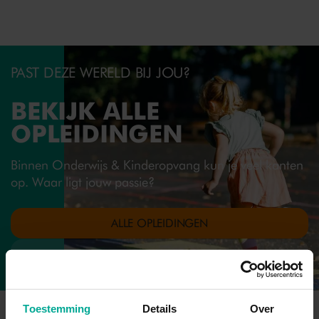
PAST DEZE WERELD BIJ JOU?
BEKIJK ALLE
OPLEIDINGEN
Binnen Onderwijs & Kinderopvang kun je veel kanten
op. Waar ligt jouw passie?
ALLE OPLEIDINGEN
TERUG NAAR ALLE RICHTINGEN
Toestemming
Details
Over