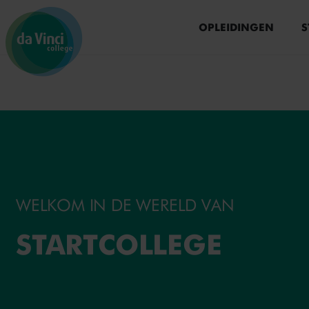
Ga naar menu
Ga naar zoeken
Ga naar content
Ga naar de homepage
OPLEIDINGEN
S
WELKOM IN DE WERELD VAN
STARTCOLLEGE