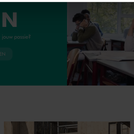
EN
t jouw passie?
GEN