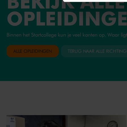
BEKIJK ALLE
OPLEIDING
Binnen het Startcollege kun je veel kanten op. Waar lig
ALLE OPLEIDINGEN
TERUG NAAR ALLE RICHTIN