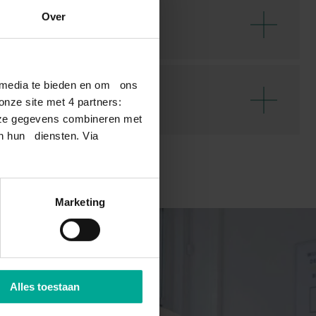
Over
N DE
Bekij
l media te bieden en om ons
nze site met 4 partners:
Bekij
deze gegevens combineren met
an hun diensten. Via
edrijf
e
Marketing
 van winkels
Alles toestaan