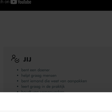
JIJ
bent een doener
helpt graag mensen
bent iemand die weet van aanpakken
leert graag in de praktijk
houdt van samenwerken