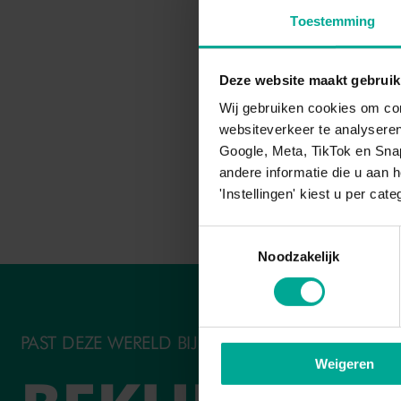
Toestemming
Deze website maakt gebruik
Wij gebruiken cookies om con
websiteverkeer te analysere
Google, Meta, TikTok en Sna
andere informatie die u aan 
'Instellingen' kiest u per cate
Toestemmingsselectie
Noodzakelijk
PAST DEZE WERELD BIJ JOU?
Weigeren