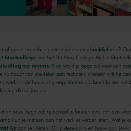
jaar of ouder en heb je geen middelbareschooldiploma? On
et
Startcollege
van het Da Vinci College. Bij het Startcoll
leiding op niveau 1
en word je opgeleid voor een ass
e nu houdt van sleutelen aan techniek, mensen wilt helpen
n werkt in de bouw of graag klanten adviseert in een wink
leiding die bij jou past.
zet en onze begeleiding behaal je binnen één jaar een wa
rna kun je meteen aan het werk of verder leren. Wat je oo
mst
ligt aan je voeten. Grijp deze kans en bouw aan jouw 