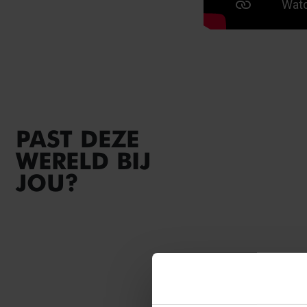
PAST DEZE
WERELD BIJ
JOU?