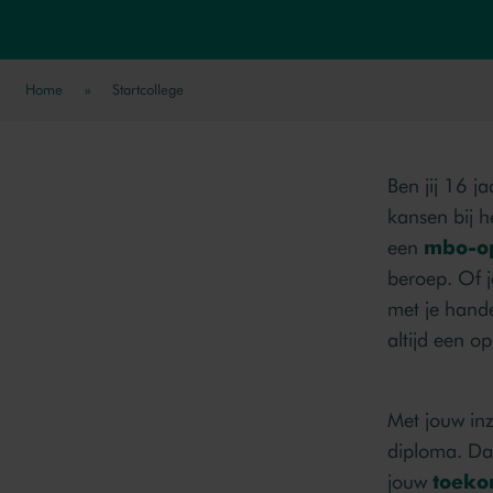
Home
»
Startcollege
Ben jij 16 
kansen bij h
een
mbo-op
beroep. Of j
met je hande
altijd een op
Met jouw in
diploma. Daa
jouw
toeko