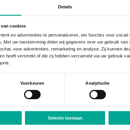
Details
JOUW WERK ALS ASSISTENT I
Bouw
waar je veel met je handen werkt
 van cookies
Zorg
waar je mensen helpt en ondersteunt
tent en advertenties te personaliseren, om functies voor socia
Techniek
waar je onderdelen monteert
JE WERKPLEK
n. Met uw toestemming delen wij gegevens over uw gebruik van o
Logistiek
waar je veel moet regelen en plannen
pchat, voor advertenties, remarketing en analyse. Zij kunnen 
Auto-industrie
waar je gaat klussen aan auto’s
Bouwbedrijf, Schildersbedrijf, Stratenmaker
Winkel
hen heeft verstrekt of die zij hebben verzameld via uw gebruik v
waar je klanten helpt
Verpleeghuizen, Verzorgingstehuizen, Schoonmaakb
Horeca
gorie.
Installatiebedrijf, Machinebouw, Werktuigbouwkund
Groothandel, Transportbedrijf, Distributiecentrum
Garages, Autoherstelbedrijven, Fietsenwinkel
Voorkeuren
Analytische
Winkelbedrijven, logistieke afdelingen, magazijnen
Selectie toestaan