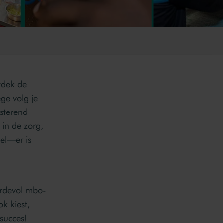
tdek de
ege volg je
isterend
 in de zorg,
el—er is
ardevol mbo-
k kiest,
succes!