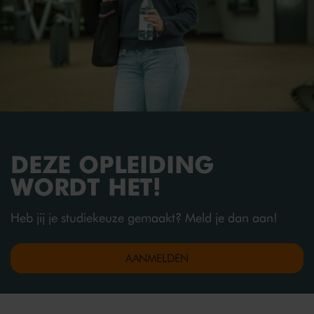
belangrijke sites van andere instanties.
BEKIJK HIER DE BBL VARIANT
DEZE OPLEIDING
WORDT HET!
Heb jij je studiekeuze gemaakt? Meld je dan aan!
AANMELDEN