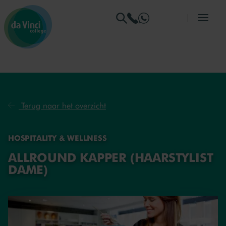
Ga naar menu
Ga naar zoeken
Ga naar content
Ga naar de homepage
Terug naar het overzicht
HOSPITALITY & WELLNESS
ALLROUND KAPPER (HAARSTYLIST
DAME)