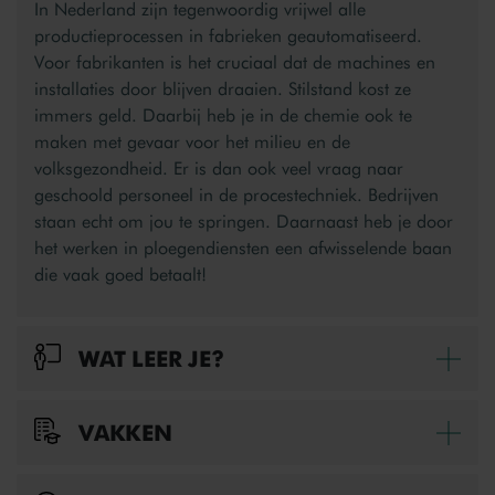
In Nederland zijn tegenwoordig vrijwel alle
productieprocessen in fabrieken geautomatiseerd.
Voor fabrikanten is het cruciaal dat de machines en
installaties door blijven draaien. Stilstand kost ze
immers geld. Daarbij heb je in de chemie ook te
maken met gevaar voor het milieu en de
volksgezondheid. Er is dan ook veel vraag naar
geschoold personeel in de procestechniek. Bedrijven
staan echt om jou te springen. Daarnaast heb je door
het werken in ploegendiensten een afwisselende baan
die vaak goed betaalt!
WAT LEER JE?
Bek
In de opleiding Mechanisch operator B leer je hoe je
VAKKEN
Bek
een productieproces voorbereidt. Om dat te kunnen
heb je kennis van productieprocessen nodig en moet