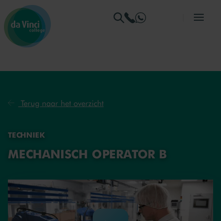
Ga naar menu
Ga naar zoeken
Ga naar content
Ga naar de homepage
Terug naar het overzicht
TECHNIEK
MECHANISCH OPERATOR B