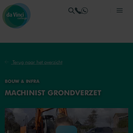
Ga naar menu
Ga naar zoeken
Ga naar content
Ga naar de homepage
Terug naar het overzicht
BOUW & INFRA
MACHINIST GRONDVERZET