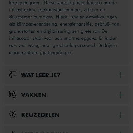
komende jaren. De vervanging biedt kansen om de
infrastructuur toekomstbestendiger, veiliger en
duurzamer te maken. Hierbij spelen ontwikkelingen
als klimaatverandering, energietransitie, gebruik van
grondstoffen en digitalisering een grote rol. De
infrasector staat voor een enorme opgave. Er is dan
ook veel vraag naar geschoold personeel. Bedrijven
staan echt om jou te springen!
WAT LEER JE?
Bek
In de opleiding Machinist grondverzet leer je alles over
VAKKEN
Bek
het werken met graafmachines en wiellaadschoppen
(shovels). Je leert de machine besturen en
In de opleiding Machinist grondverzet niveau 3 volg je
onderhouden. Ook leer je kleine reparaties uitvoeren.
KEUZEDELEN
Bek
beroepsgerichte vakken. Daarin komen de volgende
Je gaat aan de slag met sleuven maken en sloten en
onderwerpen aan bod:
bouwputten afgraven. En met baggeren, het afwerken
Wist jij dat je een stukje van je opleiding zelf mag