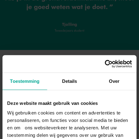
Da Vinci College bezoekt je regelmatig op je werk.
je graag in de buitenlucht.
je goed weten wat je doet.
Samen met de praktijkopleider beoordeelt hij je
(vak)kennis, je vaardigheden en beroepshouding. Met
elkaar werken jullie aan een goed verloop van je
Tjalling
opleiding met als doel een diploma.
Tweedejaars student
DIT ZIJN JE OPTIES NA JE
OPLEIDING
Toestemming
Details
Over
STUDEREN
Bek
Deze website maakt gebruik van cookies
Wij gebruiken cookies om content en advertenties te
Liever nog even studeren? Na de opleiding Machinist
personaliseren, om functies voor social media te bieden
grondverzet kun je doorstromen naar een opleiding op
en om ons websiteverkeer te analyseren. Met uw
niveau 4. Een opleiding die goed aansluit is:
toestemming delen wij gegevens over uw gebruik van
Middenkaderfunctionaris
.