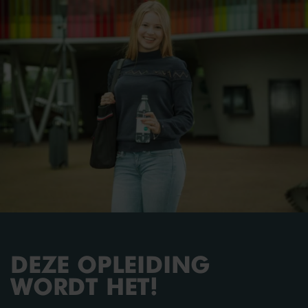
Vanaf je achttiende jaar ben je verplicht om
lesgeld te betalen. Dit bedrag wordt in rekening
gebracht door DUO.
Meer info over lesgeld
Boekengeld en ander lesmateriaal
Bekijk de kosten
Financieel reglement
Het
Financieel reglement
is bedoeld om onze
studenten zo veel mogelijk informatie te geven
over de kosten die een opleiding bij het Da Vinci
College met zich meebrengt. We lichten een
aantal zaken toe en verwijzen studenten naar
belangrijke sites van andere instanties.
DEZE OPLEIDING
WORDT HET!