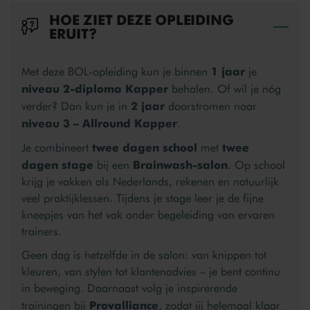
HOE ZIET DEZE OPLEIDING
Bek
ERUIT?
1 jaar
Met deze BOL-opleiding kun je binnen
je
niveau 2-diploma Kapper
behalen. Of wil je nóg
2 jaar
verder? Dan kun je in
doorstromen naar
niveau 3 – Allround Kapper
.
twee dagen school
twee
Je combineert
met
dagen stage
Brainwash-salon
bij een
. Op school
krijg je vakken als Nederlands, rekenen en natuurlijk
veel praktijklessen. Tijdens je stage leer je de fijne
kneepjes van het vak onder begeleiding van ervaren
trainers.
Geen dag is hetzelfde in de salon: van knippen tot
kleuren, van stylen tot klantenadvies – je bent continu
in beweging. Daarnaast volg je inspirerende
Provalliance
trainingen bij
, zodat jij helemaal klaar