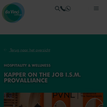
Ga naar menu
Ga naar zoeken
Ga naar content
Ga naar de homepage
Terug naar het overzicht
HOSPITALITY & WELLNESS
KAPPER ON THE JOB I.S.M.
PROVALLIANCE