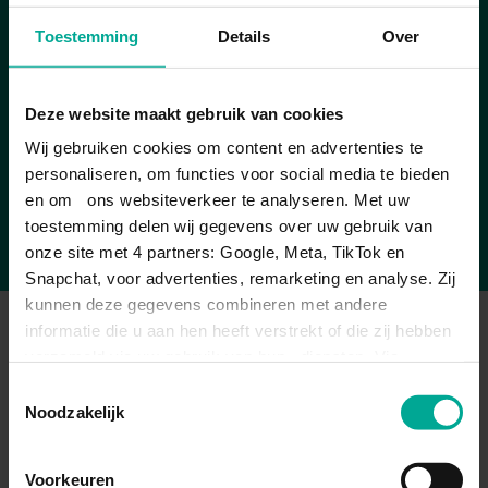
Herken jij jezelf hierin? Dan is deze opleiding echt
ervaring op én leer je werken met echte klanten.
Kortom: bij Da Vinci College leer je in één
Toestemming
Details
Over
jouw ding!
jaar alles wat je nodig hebt om als
kapper aan de slag te gaan. Je werkt
Deze website maakt gebruik van cookies
met echte klanten, leert van
professionals en bouwt een toekomst vol
Wij gebruiken cookies om content en advertenties te
personaliseren, om functies voor social media te bieden
creativiteit, mensen en stijl!
en om ons websiteverkeer te analyseren. Met uw
toestemming delen wij gegevens over uw gebruik van
onze site met 4 partners: Google, Meta, TikTok en
Snapchat, voor advertenties, remarketing en analyse. Zij
kunnen deze gegevens combineren met andere
informatie die u aan hen heeft verstrekt of die zij hebben
DIT ZIJN JE OPTIES NA JE
verzameld via uw gebruik van hun diensten. Via
OPLEIDING
'Instellingen' kiest u per categorie.
Toestemmingsselectie
Noodzakelijk
STUDEREN
Bek
Voorkeuren