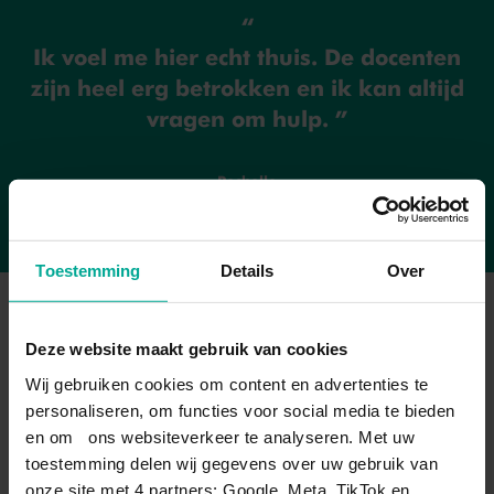
naar school en loop je stage.
Ik voel me hier echt thuis. De docenten
BEKIJK BOL-OPLEIDING
zijn heel erg betrokken en ik kan altijd
vragen om hulp.
Rochelle
Student
Toestemming
Details
Over
DIT ZIJN JE OPTIES NA JE
OPLEIDING
Deze website maakt gebruik van cookies
Wij gebruiken cookies om content en advertenties te
personaliseren, om functies voor social media te bieden
en om ons websiteverkeer te analyseren. Met uw
STUDEREN
Bek
toestemming delen wij gegevens over uw gebruik van
onze site met 4 partners: Google, Meta, TikTok en