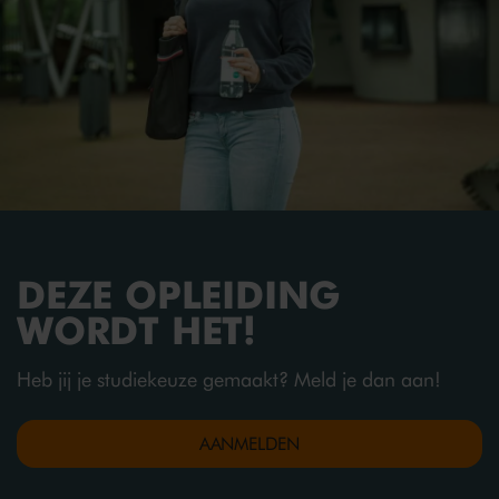
College met zich meebrengt. We lichten een
verantwoordelijk. Kijk op
stagemarkt.nl
voor een
aantal zaken toe en verwijzen studenten naar
belangrijke sites van andere instanties.
overzicht van erkende leerbedrijven en vacatures.
DEZE OPLEIDING
WORDT HET!
Heb jij je studiekeuze gemaakt? Meld je dan aan!
AANMELDEN