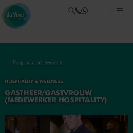
Ga naar menu
Ga naar zoeken
Ga naar content
Ga naar de homepage
Terug naar het overzicht
HOSPITALITY & WELLNESS
GASTHEER/GASTVROUW
(MEDEWERKER HOSPITALITY)