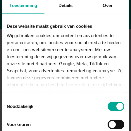
zijn, maar ook aan de andere kant van de wereld.
diploma.
Lennard
Toestemming
Details
Over
Denk aan een binnenvaartschip in het Ruhrgebied
Tweedejaars student
waarvan de motor uitvalt of onderhoud aan de motor
van een baggerschip in Dubai. Als eerste
Deze website maakt gebruik van cookies
verbrandingsmotortechnicus kun je, als je dat wilt,
heel wat van de wereld zien.
Wij gebruiken cookies om content en advertenties te
DIT ZIJN JE OPTIES NA JE
personaliseren, om functies voor social media te bieden
OPLEIDING
en om ons websiteverkeer te analyseren. Met uw
toestemming delen wij gegevens over uw gebruik van
onze site met 4 partners: Google, Meta, TikTok en
Snapchat, voor advertenties, remarketing en analyse. Zij
STUDEREN
Bek
kunnen deze gegevens combineren met andere
informatie die u aan hen heeft verstrekt of die zij hebben
verzameld via uw gebruik van hun diensten. Via
Liever nog even studeren? Na de opleiding Eerste
'Instellingen' kiest u per categorie.
verbrandingsmotortechnicus kun je doorstromen naar
Toestemmingsselectie
een mbo-opleiding op niveau 4. Een opleiding die
Noodzakelijk
goed aansluit is:
Technisch Specialist
Verbrandingsmotoren
.
Voorkeuren