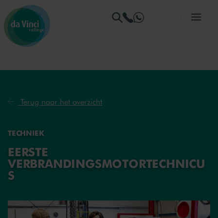
Ga naar menu
Ga naar zoeken
Ga naar content
Ga naar de homepage
Terug naar het overzicht
TECHNIEK
EERSTE
VERBRANDINGSMOTORTECHNICU
S