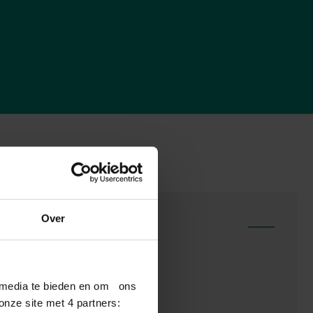
Over
Bekij
l media te bieden en om ons
ren
nze site met 4 partners:
trumenten