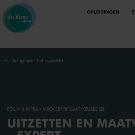
Ga naar menu
Ga naar zoeken
Ga naar content
Ga naar de homepage
OPLEIDINGEN
S
Terug naar het overzicht
BOUW & INFRA • MBO-CERTIFICAAT/KEUZEDEEL
UITZETTEN EN MAA