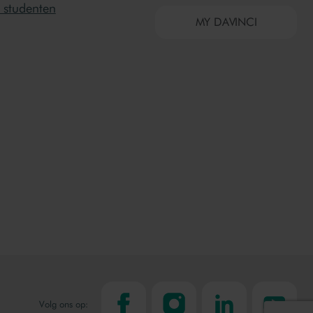
 studenten
MY DAVINCI
facebook
instagram
linkedin
youtube
Volg ons op: