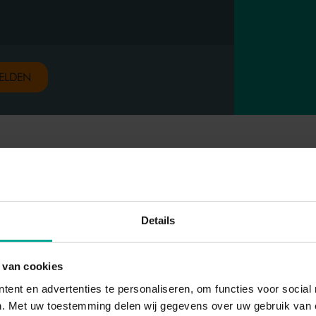
ELDEN
Details
WAT LEER JE?
 van cookies
Je ontwikkelt vaardigheden om:
tent en advertenties te personaliseren, om functies voor socia
Zelfstandig maatvoeringsplannen te lezen en uitvoe
n. Met uw toestemming delen wij gegevens over uw gebruik van o
Te werken met verschillende geavanceerde meetins