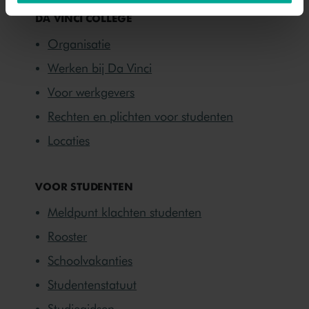
DA VINCI COLLEGE
Organisatie
Werken bij Da Vinci
Voor werkgevers
Rechten en plichten voor studenten
Locaties
VOOR STUDENTEN
Meldpunt klachten studenten
Rooster
Schoolvakanties
Studentenstatuut
Studiegidsen