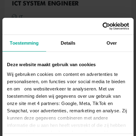
ICT SYSTEM ENGINEER
IT
Systems and devices
Niveau 4
3 jaar
Toestemming
Details
Over
BOL opleiding
Deze website maakt gebruik van cookies
Wij gebruiken cookies om content en advertenties te
BBL opleiding
personaliseren, om functies voor social media te bieden
en om ons websiteverkeer te analyseren. Met uw
toestemming delen wij gegevens over uw gebruik van
onze site met 4 partners: Google, Meta, TikTok en
Snapchat, voor advertenties, remarketing en analyse. Zij
kunnen deze gegevens combineren met andere
informatie die u aan hen heeft verstrekt of die zij hebben
verzameld via uw gebruik van hun diensten. Via