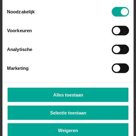
'Instellingen' kiest u per categorie.
Toestemmingsselectie
Noodzakelijk
CONTACT
Voorkeuren
MY DAVINCI
Analytische
Marketing
OPLEIDINGEN & CURSUSSEN
Alle opleidingen
Cursussen & trainingen
Alles toestaan
Mbo opleidingengids
Meld je aan
Selectie toestaan
Studiekosten
Weigeren