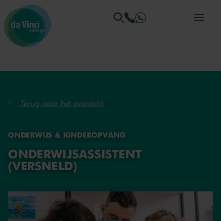
Ga naar menu
Ga naar zoeken
Ga naar content
Ga naar de homepage
Terug naar het overzicht
ONDERWIJS & KINDEROPVANG
ONDERWIJSASSISTENT
(VERSNELD)