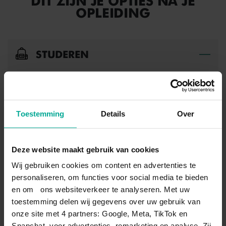
DIT ZIJN JE OPTIES NA JE
OPLEIDING
STUDEREN
Bek
Liever nog even studeren? Na de opleiding kun je ook
doorstromen naar het hbo. Hbo-opleidingen die goed
aansluiten zijn bijvoorbeeld: leraar basisonderwijs
Toestemming
Details
Over
(Pabo), een lerarenopleiding voor voorgezet of
middelbaar beroepsonderwijs en Social Work. Je kunt
natuurlijk ook kiezen voor een hbo-opleiding in een
Deze website maakt gebruik van cookies
hele andere richting.
Wij gebruiken cookies om content en advertenties te
personaliseren, om functies voor social media te bieden
en om ons websiteverkeer te analyseren. Met uw
WERKEN
Bek
toestemming delen wij gegevens over uw gebruik van
onze site met 4 partners: Google, Meta, TikTok en
Met het diploma Onderwijsassistent kun je aan de slag
Snapchat, voor advertenties, remarketing en analyse. Zij