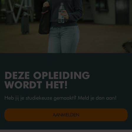
verantwoordelijk. Kijk op
stagemarkt.nl
voor een
aantal zaken toe en verwijzen studenten naar
belangrijke sites van andere instanties.
overzicht van erkende leerbedrijven en vacatures.
Laptop
kijk
hier
voor de specificaties
DEZE OPLEIDING
WORDT HET!
Heb jij je studiekeuze gemaakt? Meld je dan aan!
AANMELDEN