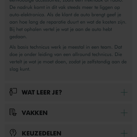
De nadruk komt in dit vak steeds meer te liggen op
auto-elektronica. Als de klant de auto brengt geef je
aan hoe lang de reparatie duurt en wat de kosten zijn.
Bij het ophalen vertel je wat je aan de auto hebt
gedaan.
Als basis technicus werk je meestal in een team. Dat
doe je onder leiding van een allround technicus. Die
vertelt je wat je moet doen, zodat je zelfstandig aan de
slag kunt.
WAT LEER JE?
Bek
In de opleiding basis technicus voertuigen en mobiele
VAKKEN
Bek
werktuigen – Personenauto leer je alle
basisvaardigheden van de autotechniek, van banden
In de opleiding Basis technicus voertuigen en mobiele
balanceren tot motorrevisie. Je leert eenvoudige
KEUZEDELEN
Bek