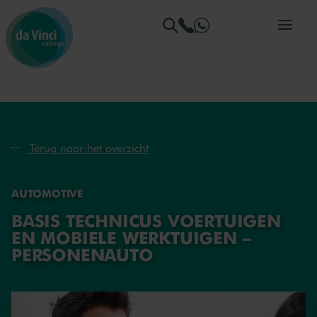
Ga naar menu
Ga naar zoeken
Ga naar content
Ga naar de homepage
Terug naar het overzicht
AUTOMOTIVE
BASIS TECHNICUS VOERTUIGEN
EN MOBIELE WERKTUIGEN –
PERSONENAUTO