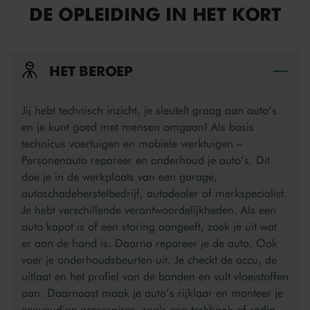
DE OPLEIDING IN HET KORT
HET BEROEP
Bek
Jij hebt technisch inzicht, je sleutelt graag aan auto’s
en je kunt goed met mensen omgaan! Als basis
technicus voertuigen en mobiele werktuigen –
Personenauto repareer en onderhoud je auto’s. Dit
doe je in de werkplaats van een garage,
autoschadeherstelbedrijf, autodealer of merkspecialist.
Je hebt verschillende verantwoordelijkheden. Als een
auto kapot is of een storing aangeeft, zoek je uit wat
er aan de hand is. Daarna repareer je de auto. Ook
voer je onderhoudsbeurten uit. Je checkt de accu, de
uitlaat en het profiel van de banden en vult vloeistoffen
aan. Daarnaast maak je auto’s rijklaar en monteer je
eenvoudige accessoires, zoals een trekhaak of radio.